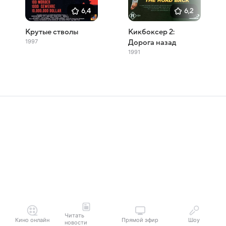
6,4
6,2
Крутые стволы
Кикбоксер 2:
1997
Дорога назад
1991
Читать
Кино онлайн
Прямой эфир
Шоу
новости