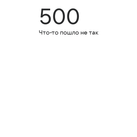
500
Что-то пошло не так