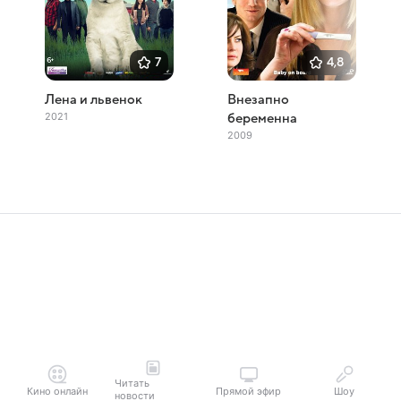
7
4,8
Лена и львенок
Внезапно
2021
беременна
2009
Читать
Кино онлайн
Прямой эфир
Шоу
новости