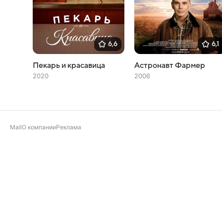
6,6
6,1
Пекарь и красавица
Астронавт Фармер
2020
2006
Mail
О компании
Реклама