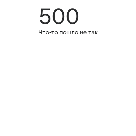
500
Что-то пошло не так