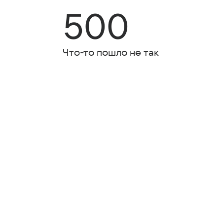
500
Что-то пошло не так