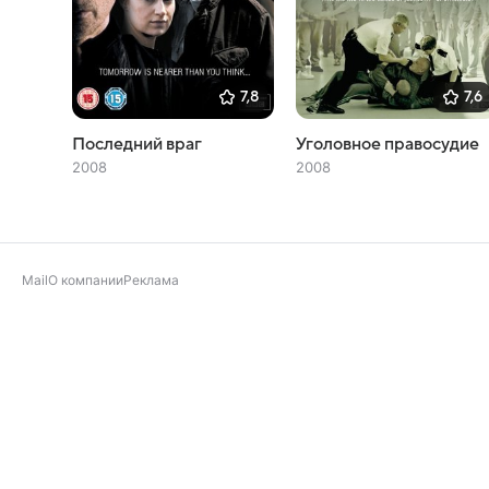
7,8
7,6
Последний враг
Уголовное правосудие
2008
2008
Mail
О компании
Реклама