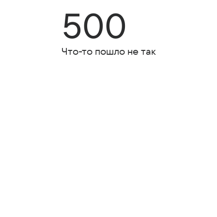
500
Что-то пошло не так