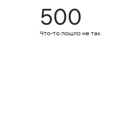
500
Что-то пошло не так