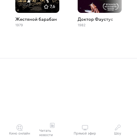
7,6
Жестяной барабан
Доктор Фаустус
1979
1982
Читать
Кино онлайн
Прямой эфир
Шоу
новости