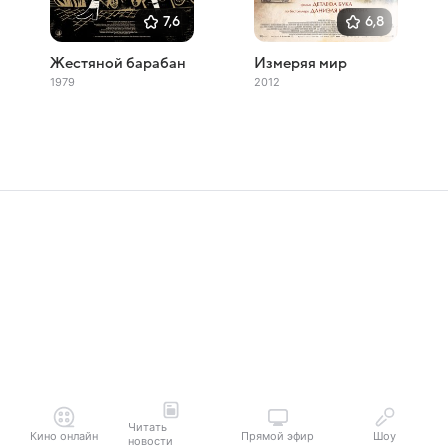
7,6
6,8
Жестяной барабан
Измеряя мир
1979
2012
Читать
Кино онлайн
Прямой эфир
Шоу
новости