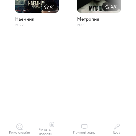
6,1
5,9
Наемник
Метропия
2022
2009
Читать
Кино онлайн
Прямой эфир
Шоу
новости