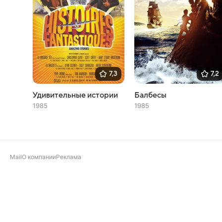
7,3
7,2
Удивительные истории
Балбесы
1985
1985
Mail
О компании
Реклама