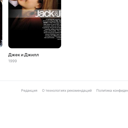
Джек и Джилл
1999
Редакция
О технологиях рекомендаций
Политика конфиде