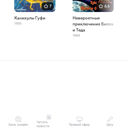
7
6,6
Каникулы Гуфи
Невероятные
1995
приключения Билла
и Теда
1989
Читать
Кино онлайн
Прямой эфир
Шоу
новости