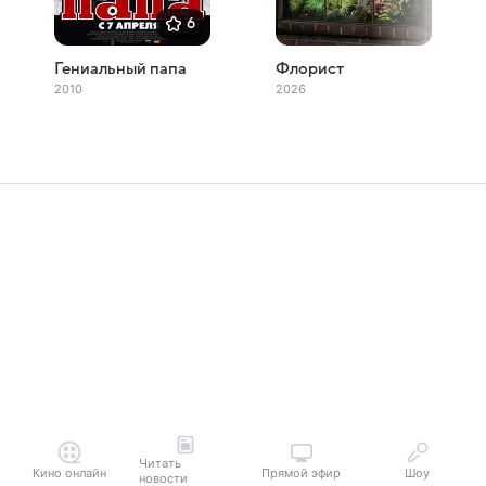
6
Гениальный папа
Флорист
2010
2026
Читать
Кино онлайн
Прямой эфир
Шоу
новости