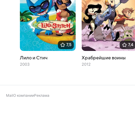
7,5
7,4
Лило и Стич
Храбрейшие воины
2003
2012
Mail
О компании
Реклама