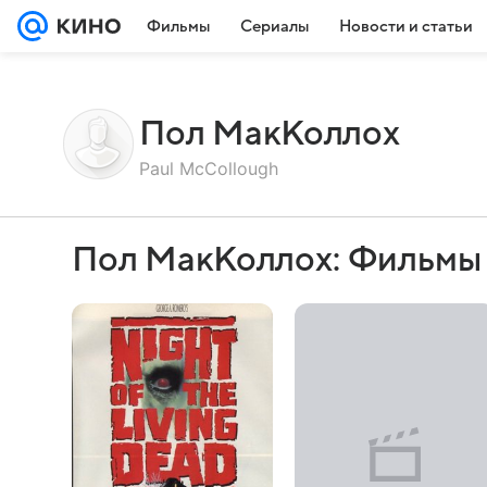
Фильмы
Сериалы
Новости и статьи
Пол МакКоллох
Paul McCollough
Пол МакКоллох: Фильмы 