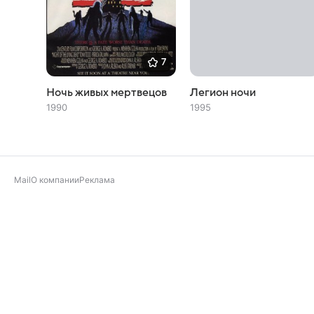
7
Ночь живых мертвецов
Легион ночи
1990
1995
Mail
О компании
Реклама