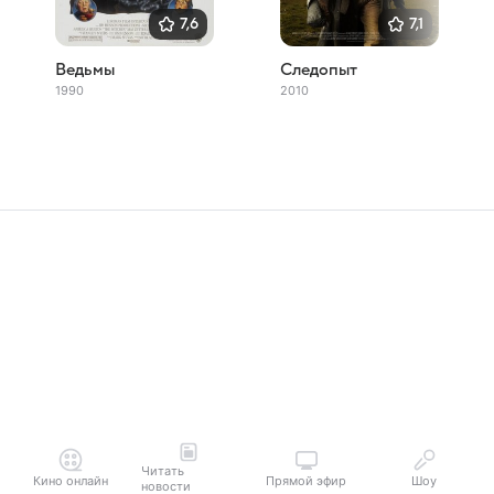
7,6
7,1
Ведьмы
Следопыт
1990
2010
Читать
Кино онлайн
Прямой эфир
Шоу
новости