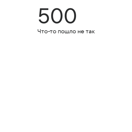
500
Что-то пошло не так