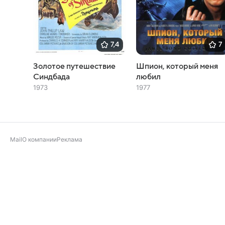
7,4
7
Золотое путешествие
Шпион, который меня
Синдбада
любил
1973
1977
Mail
О компании
Реклама