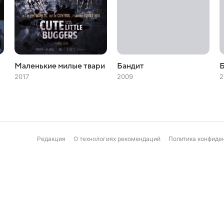
Маленькие милые твари
Бандит
Б
2017
2009
2
Редакция
О технологиях рекомендаций
Политика конфиде