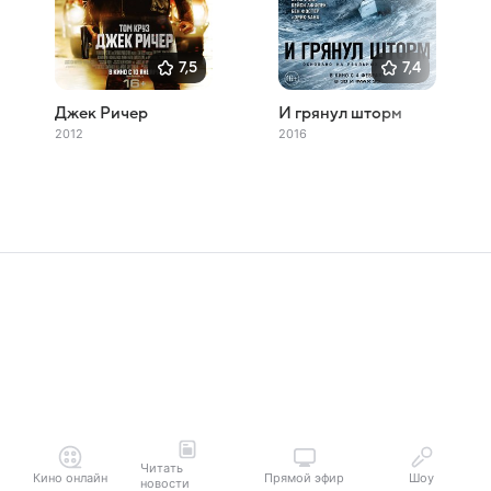
7,5
7,4
Джек Ричер
И грянул шторм
2012
2016
Читать
Кино онлайн
Прямой эфир
Шоу
новости