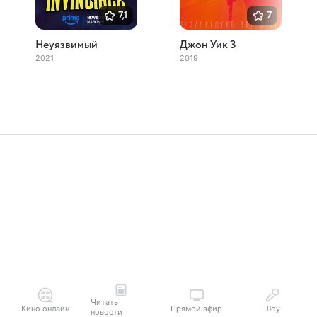
7,1
7
Неуязвимый
Джон Уик 3
2021
2019
Читать
Кино онлайн
Прямой эфир
Шоу
новости