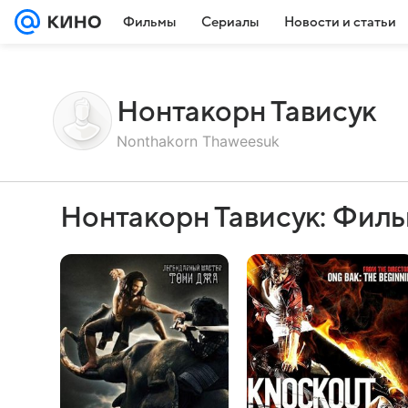
Фильмы
Сериалы
Новости и статьи
Нонтакорн Тависук
Nonthakorn Thaweesuk
Нонтакорн Тависук: Фил