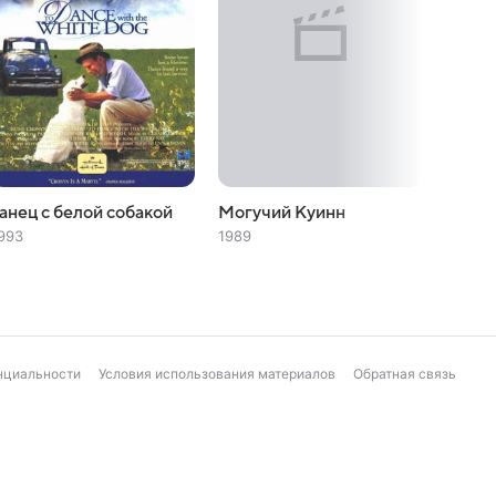
анец с белой собакой
Могучий Куинн
Лето 
солда
993
1989
1978
нциальности
Условия использования материалов
Обратная связь