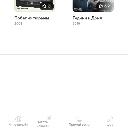
7,1
6,9
Побег из тюрьмы
Гудини и Дойл
2008
2016
Читать
Кино онлайн
Прямой эфир
Шоу
новости