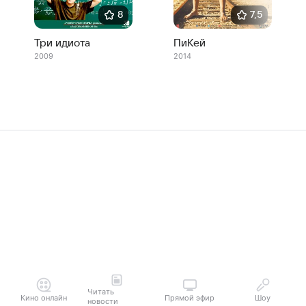
8
7,5
Три идиота
ПиКей
2009
2014
Читать
Кино онлайн
Прямой эфир
Шоу
новости