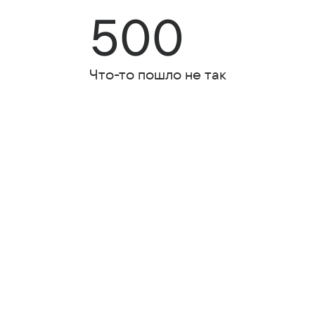
500
Что-то пошло не так