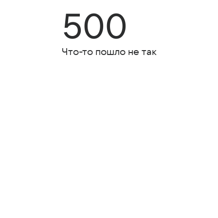
500
Что-то пошло не так