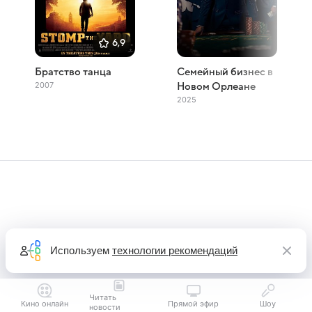
6,9
Братство танца
Семейный бизнес в
2007
Новом Орлеане
2025
Используем
технологии рекомендаций
Читать
Кино онлайн
Прямой эфир
Шоу
новости