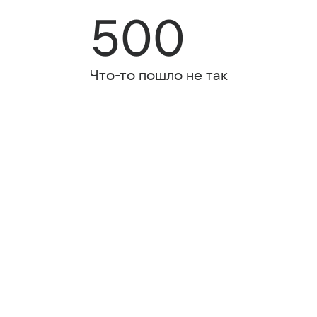
500
Что-то пошло не так