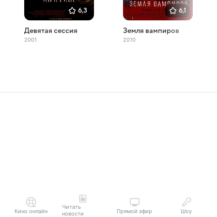
6,3
6,1
Девятая сессия
Земля вампиров
2001
2010
Читать
Кино онлайн
Прямой эфир
Шоу
новости