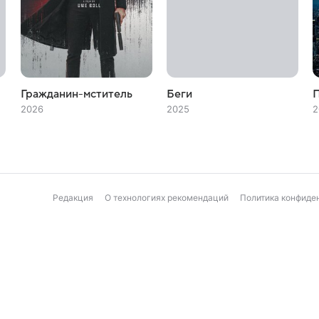
Гражданин-мститель
Беги
П
2026
2025
2
Редакция
О технологиях рекомендаций
Политика конфиде