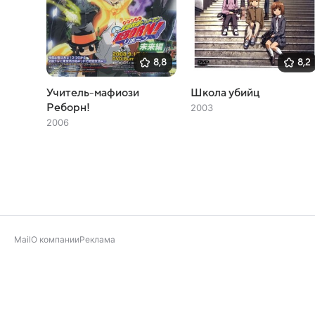
8,8
8,2
Учитель-мафиози
Школа убийц
Реборн!
2003
2006
Mail
О компании
Реклама