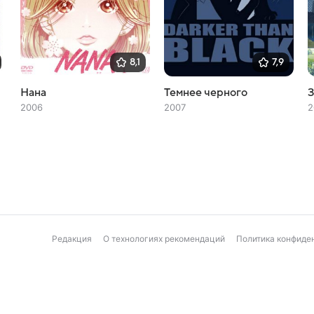
8,1
7,9
Нана
Темнее черного
З
2006
2007
2
Редакция
О технологиях рекомендаций
Политика конфиде