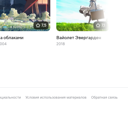
7,5
7,1
а облаками
Вайолет Эвергарден
Истор
котор
004
2018
четыр
царей
в дру
2025
нциальности
Условия использования материалов
Обратная связь