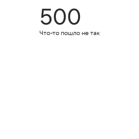
500
Что-то пошло не так