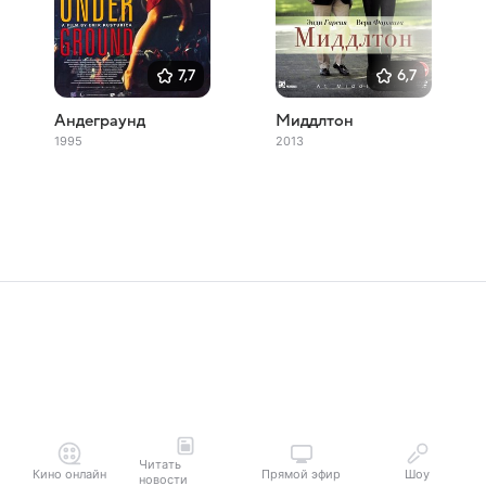
7,7
6,7
Андеграунд
Миддлтон
1995
2013
Читать
Кино онлайн
Прямой эфир
Шоу
новости