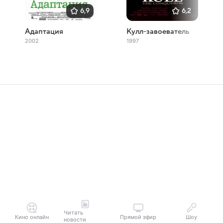
6,9
6,2
Адаптация
Кулл-завоеватель
2002
1997
Читать
Кино онлайн
Прямой эфир
Шоу
новости