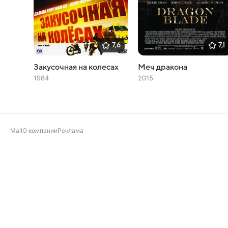
7,6
7,1
Закусочная на колесах
Меч дракона
1984
2015
Mail
О компании
Реклама