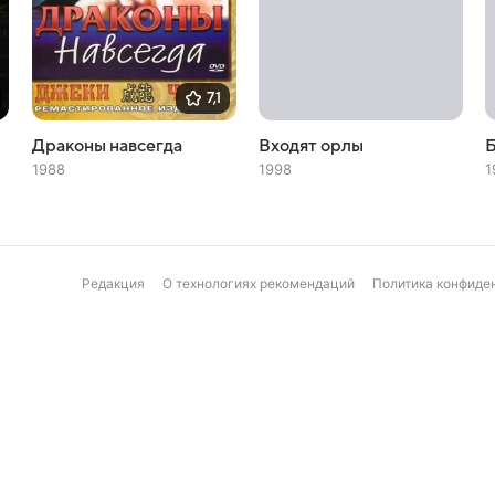
7,1
Драконы навсегда
Входят орлы
Б
1988
1998
1
Редакция
О технологиях рекомендаций
Политика конфиде