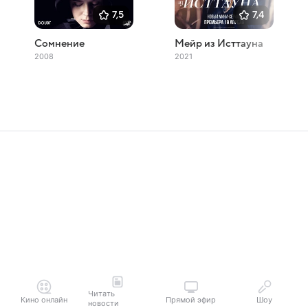
7,5
7,4
Сомнение
Мейр из Исттауна
2008
2021
Читать
Кино онлайн
Прямой эфир
Шоу
новости