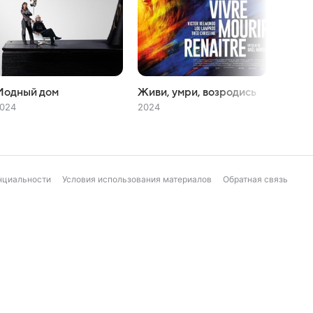
Модный дом
Живи, умри, возродись
Мисс
024
2024
2020
нциальности
Условия использования материалов
Обратная связь