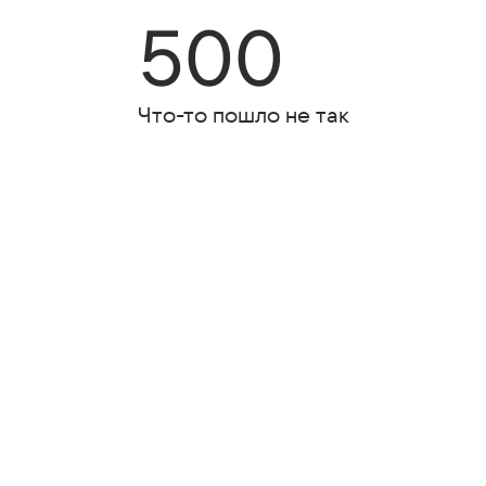
500
Что-то пошло не так