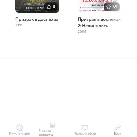
8
7,9
Призрак в доспехах
Призрак в доспехах
1995
2: Невинность
2004
Читать
Кино онлайн
Прямой эфир
Шоу
новости