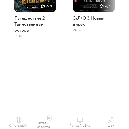
6,8
4,3
Путешествие 2:
З/Л/О 3. Новый
Таинственный
вирус
2014
остров
2012
Читать
Кино онлайн
Прямой эфир
Шоу
новости