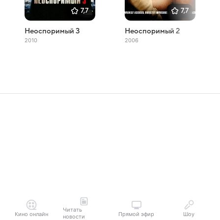
7,7
7,7
Неоспоримый 3
Неоспоримый 2
2010
2006
Читать
Кино онлайн
Прямой эфир
Шоу
новости