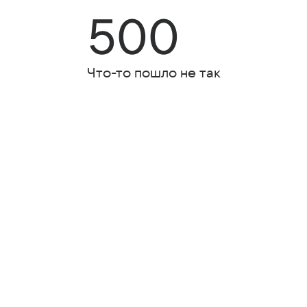
500
Что-то пошло не так