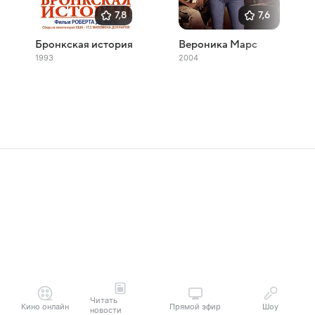
7,8
7,6
Бронкская история
Вероника Марс
1993
2004
Читать
Кино онлайн
Прямой эфир
Шоу
новости