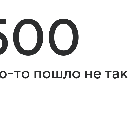
500
о-то пошло не так