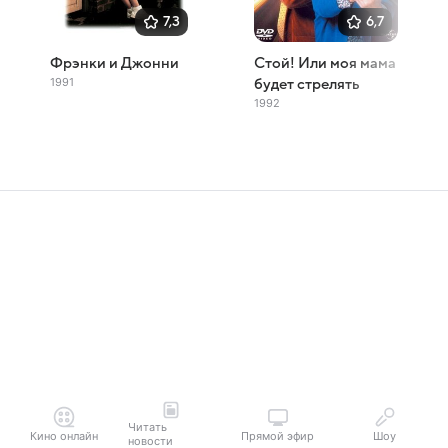
7,3
6,7
Фрэнки и Джонни
Стой! Или моя мама
1991
будет стрелять
1992
Читать
Кино онлайн
Прямой эфир
Шоу
новости