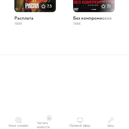
7,5
7,1
Расплата
Без компромиссов
1999
1986
Читать
Кино онлайн
Прямой эфир
Шоу
новости