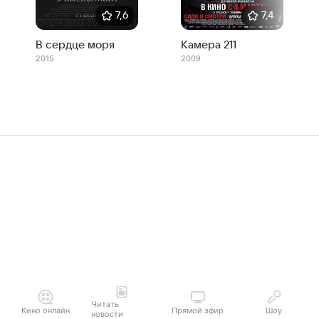
7,6
7,4
В сердце моря
Камера 211
2015
2009
Читать
Кино онлайн
Прямой эфир
Шоу
новости