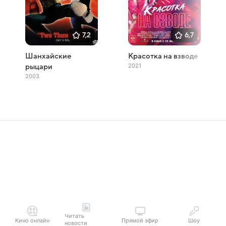
7,2
6,7
Шанхайские
Красотка на взводе
2021
рыцари
2003
Читать
Кино онлайн
Прямой эфир
Шоу
новости